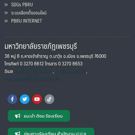
SDGs PBRU
ระบบเลือกตั้งออนไลน์
PBRU INTERNET
มหาวิทยาลัยราชภัฏเพชรบุรี
38 หมู่ 8 ถ.หาดเจ้าสำราญ ต.นาวุ้ง อ.เมือง จ.เพชรบุรี 76000
โทรศัพท์ 0 3270 8612 โทรสาร 0 3270 8653
อีเมล
saraban@pbru.ac.th
,
info@pbru.ac.th
,
international@mail.pbru.ac.th
แนะนำ ติชม ร้องเรียน
ช่องทางร้องเรียน สำนักงาน ป.ป.ช.