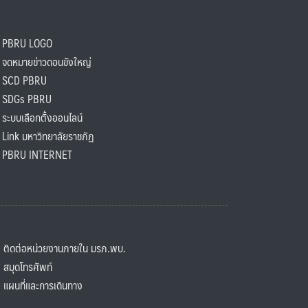
PBRU LOGO
ดหมายข่าวดอนขังใหญ่
SCD PBRU
SDGs PBRU
ะบบเลือกตั้งออนไลน์
ink มหาวิทยาลัยราชภัฏ
BRU INTERNET
ิดต่อหน่วยงานภายใน มรภ.พบ.
มุดโทรศัพท์
ผนที่และการเดินทาง