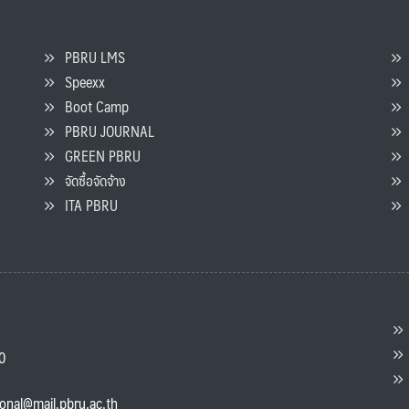
PBRU LMS
Speexx
จ
Boot Camp
PBRU JOURNAL
GREEN PBRU
ร
จัดซื้อจัดจ้าง
L
ITA PBRU
P
ต
ส
00
แ
ional@mail.pbru.ac.th