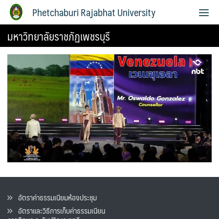
Phetchaburi Rajabhat University
มหาวิทยาลัยราชภัฏเพชรบุรี
อัตราค่าธรรมเนียมห้องประชุม
อัตราและวิธีการเก็บค่าธรรมเนียน