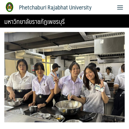
Phetchaburi Rajabhat University
มหาวิทยาลัยราชภัฏเพชรบุรี