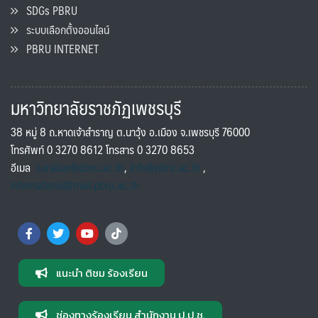
SDGs PBRU
ระบบเลือกตั้งออนไลน์
PBRU INTERNET
มหาวิทยาลัยราชภัฏเพชรบุรี
38 หมู่ 8 ถ.หาดเจ้าสำราญ ต.นาวุ้ง อ.เมือง จ.เพชรบุรี 76000
โทรศัพท์ 0 3270 8612 โทรสาร 0 3270 8653
อีเมล
saraban@pbru.ac.th
,
info@pbru.ac.th
,
international@mail.pbru.ac.th
แนะนำ ติชม ร้องเรียน
ช่องทางร้องเรียน สำนักงาน ป.ป.ช.