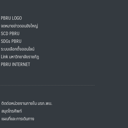
PBRU LOGO
ดหมายข่าวดอนขังใหญ่
SCD PBRU
SDGs PBRU
ะบบเลือกตั้งออนไลน์
ink มหาวิทยาลัยราชภัฏ
BRU INTERNET
ิดต่อหน่วยงานภายใน มรภ.พบ.
มุดโทรศัพท์
ผนที่และการเดินทาง