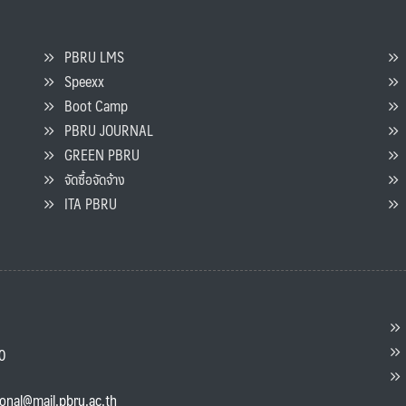
PBRU LMS
Speexx
จ
Boot Camp
PBRU JOURNAL
GREEN PBRU
ร
จัดซื้อจัดจ้าง
L
ITA PBRU
P
ต
ส
00
แ
ional@mail.pbru.ac.th