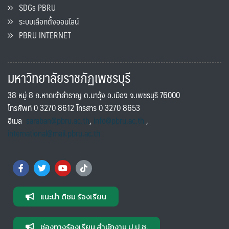
SDGs PBRU
ระบบเลือกตั้งออนไลน์
PBRU INTERNET
มหาวิทยาลัยราชภัฏเพชรบุรี
38 หมู่ 8 ถ.หาดเจ้าสำราญ ต.นาวุ้ง อ.เมือง จ.เพชรบุรี 76000
โทรศัพท์ 0 3270 8612 โทรสาร 0 3270 8653
อีเมล
saraban@pbru.ac.th
,
info@pbru.ac.th
,
international@mail.pbru.ac.th
แนะนำ ติชม ร้องเรียน
ช่องทางร้องเรียน สำนักงาน ป.ป.ช.