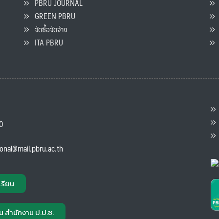
PBRU JOURNAL
GREEN PBRU
ร
จัดซื้อจัดจ้าง
L
ITA PBRU
P
ต
ส
00
แ
ional@mail.pbru.ac.th
เรียน
น สำนักงาน ป.ป.ช.