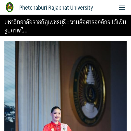
Phetchaburi Rajabhat University
มหาวิทยาลัยราชภัฏเพชรบุรี : งานสื่อสารองค์กร ได้เพิ่ม
รูปภาพใ…