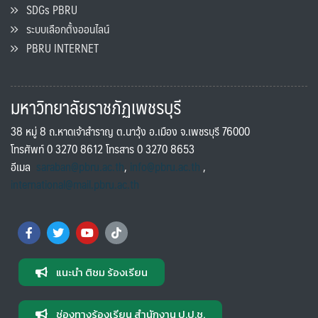
SDGs PBRU
ระบบเลือกตั้งออนไลน์
PBRU INTERNET
มหาวิทยาลัยราชภัฏเพชรบุรี
38 หมู่ 8 ถ.หาดเจ้าสำราญ ต.นาวุ้ง อ.เมือง จ.เพชรบุรี 76000
โทรศัพท์ 0 3270 8612 โทรสาร 0 3270 8653
อีเมล
saraban@pbru.ac.th
,
info@pbru.ac.th
,
international@mail.pbru.ac.th
แนะนำ ติชม ร้องเรียน
ช่องทางร้องเรียน สำนักงาน ป.ป.ช.