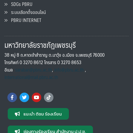
SDGs PBRU
ระบบเลือกตั้งออนไลน์
PBRU INTERNET
มหาวิทยาลัยราชภัฏเพชรบุรี
38 หมู่ 8 ถ.หาดเจ้าสำราญ ต.นาวุ้ง อ.เมือง จ.เพชรบุรี 76000
โทรศัพท์ 0 3270 8612 โทรสาร 0 3270 8653
อีเมล
saraban@pbru.ac.th
,
info@pbru.ac.th
,
international@mail.pbru.ac.th
แนะนำ ติชม ร้องเรียน
ช่องทางร้องเรียน สำนักงาน ป.ป.ช.