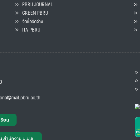
PBRU JOURNAL
GREEN PBRU
ร
จัดซื้อจัดจ้าง
L
ITA PBRU
P
ต
ส
00
แ
ional@mail.pbru.ac.th
เรียน
น สำนักงาน ป.ป.ช.