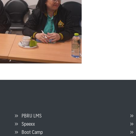
PBRU LMS
Speexx
จ
Boot Camp