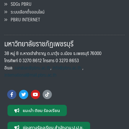
SDGs PBRU
ระบบเลือกตั้งออนไลน์
PBRU INTERNET
มหาวิทยาลัยราชภัฏเพชรบุรี
38 หมู่ 8 ถ.หาดเจ้าสำราญ ต.นาวุ้ง อ.เมือง จ.เพชรบุรี 76000
โทรศัพท์ 0 3270 8612 โทรสาร 0 3270 8653
อีเมล
saraban@pbru.ac.th
,
info@pbru.ac.th
,
international@mail.pbru.ac.th
แนะนำ ติชม ร้องเรียน
ช่องทางร้องเรียน สำนักงาน ป.ป.ช.