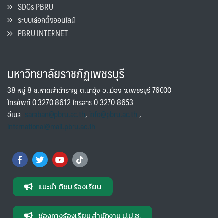
SDGs PBRU
ระบบเลือกตั้งออนไลน์
PBRU INTERNET
มหาวิทยาลัยราชภัฏเพชรบุรี
38 หมู่ 8 ถ.หาดเจ้าสำราญ ต.นาวุ้ง อ.เมือง จ.เพชรบุรี 76000
โทรศัพท์ 0 3270 8612 โทรสาร 0 3270 8653
อีเมล
saraban@pbru.ac.th
,
info@pbru.ac.th
,
international@mail.pbru.ac.th
แนะนำ ติชม ร้องเรียน
ช่องทางร้องเรียน สำนักงาน ป.ป.ช.