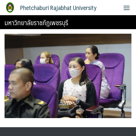
Phetchaburi Rajabhat University
มหาวิทยาลัยราชภัฏเพชรบุรี