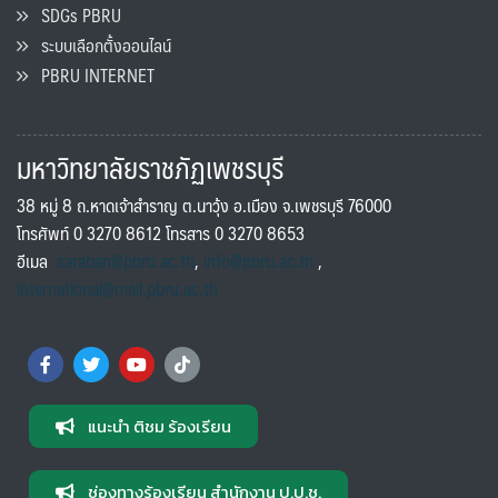
SDGs PBRU
ระบบเลือกตั้งออนไลน์
PBRU INTERNET
มหาวิทยาลัยราชภัฏเพชรบุรี
38 หมู่ 8 ถ.หาดเจ้าสำราญ ต.นาวุ้ง อ.เมือง จ.เพชรบุรี 76000
โทรศัพท์ 0 3270 8612 โทรสาร 0 3270 8653
อีเมล
saraban@pbru.ac.th
,
info@pbru.ac.th
,
international@mail.pbru.ac.th
แนะนำ ติชม ร้องเรียน
ช่องทางร้องเรียน สำนักงาน ป.ป.ช.