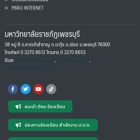
PBRU INTERNET
มหาวิทยาลัยราชภัฏเพชรบุรี
38 หมู่ 8 ถ.หาดเจ้าสำราญ ต.นาวุ้ง อ.เมือง จ.เพชรบุรี 76000
โทรศัพท์ 0 3270 8612 โทรสาร 0 3270 8653
อีเมล
saraban@pbru.ac.th
,
info@pbru.ac.th
,
international@mail.pbru.ac.th
แนะนำ ติชม ร้องเรียน
ช่องทางร้องเรียน สำนักงาน ป.ป.ช.