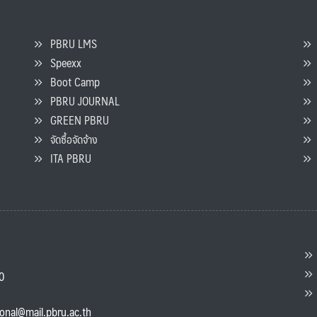
PBRU LMS
Speexx
จ
Boot Camp
PBRU JOURNAL
GREEN PBRU
ร
จัดซื้อจัดจ้าง
L
ITA PBRU
P
ต
ส
00
แ
ional@mail.pbru.ac.th