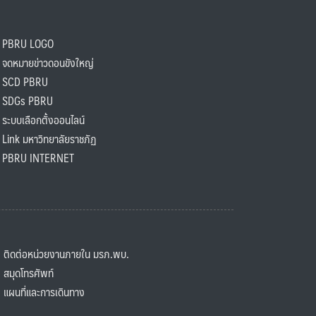
PBRU LOGO
ดหมายข่าวดอนขังใหญ่
SCD PBRU
SDGs PBRU
ะบบเลือกตั้งออนไลน์
ink มหาวิทยาลัยราชภัฏ
BRU INTERNET
ิดต่อหน่วยงานภายใน มรภ.พบ.
มุดโทรศัพท์
ผนที่และการเดินทาง