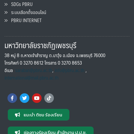
SDGs PBRU
ระบบเลือกตั้งออนไลน์
PBRU INTERNET
มหาวิทยาลัยราชภัฏเพชรบุรี
38 หมู่ 8 ถ.หาดเจ้าสำราญ ต.นาวุ้ง อ.เมือง จ.เพชรบุรี 76000
โทรศัพท์ 0 3270 8612 โทรสาร 0 3270 8653
อีเมล
saraban@pbru.ac.th
,
info@pbru.ac.th
,
international@mail.pbru.ac.th
แนะนำ ติชม ร้องเรียน
ช่องทางร้องเรียน สำนักงาน ป.ป.ช.