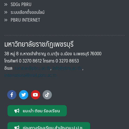
SDGs PBRU
ระบบเลือกตั้งออนไลน์
PBRU INTERNET
มหาวิทยาลัยราชภัฏเพชรบุรี
38 หมู่ 8 ถ.หาดเจ้าสำราญ ต.นาวุ้ง อ.เมือง จ.เพชรบุรี 76000
โทรศัพท์ 0 3270 8612 โทรสาร 0 3270 8653
อีเมล
saraban@pbru.ac.th
,
info@pbru.ac.th
,
international@mail.pbru.ac.th
แนะนำ ติชม ร้องเรียน
ช่องทางร้องเรียน สำนักงาน ป.ป.ช.