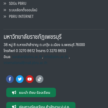
SDGs PBRU
ระบบเลือกตั้งออนไลน์
PBRU INTERNET
มหาวิทยาลัยราชภัฏเพชรบุรี
38 หมู่ 8 ถ.หาดเจ้าสำราญ ต.นาวุ้ง อ.เมือง จ.เพชรบุรี 76000
โทรศัพท์ 0 3270 8612 โทรสาร 0 3270 8653
อีเมล
saraban@pbru.ac.th
,
info@pbru.ac.th
,
international@mail.pbru.ac.th
แนะนำ ติชม ร้องเรียน
ช่องทางร้องเรียน สำนักงาน ป.ป.ช.