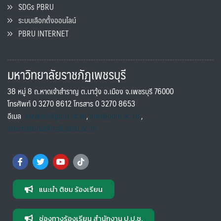
SDGs PBRU
ระบบเลือกตั้งออนไลน์
PBRU INTERNET
มหาวิทยาลัยราชภัฏเพชรบุรี
38 หมู่ 8 ถ.หาดเจ้าสำราญ ต.นาวุ้ง อ.เมือง จ.เพชรบุรี 76000
โทรศัพท์ 0 3270 8612 โทรสาร 0 3270 8653
อีเมล
saraban@pbru.ac.th
,
info@pbru.ac.th
,
international@mail.pbru.ac.th
แนะนำ ติชม ร้องเรียน
ช่องทางร้องเรียน สำนักงาน ป.ป.ช.