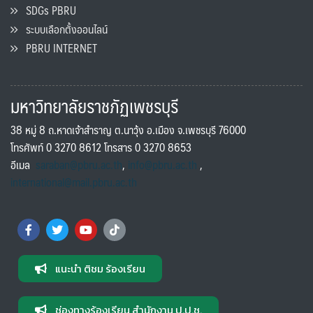
SDGs PBRU
ระบบเลือกตั้งออนไลน์
PBRU INTERNET
มหาวิทยาลัยราชภัฏเพชรบุรี
38 หมู่ 8 ถ.หาดเจ้าสำราญ ต.นาวุ้ง อ.เมือง จ.เพชรบุรี 76000
โทรศัพท์ 0 3270 8612 โทรสาร 0 3270 8653
อีเมล
saraban@pbru.ac.th
,
info@pbru.ac.th
,
international@mail.pbru.ac.th
แนะนำ ติชม ร้องเรียน
ช่องทางร้องเรียน สำนักงาน ป.ป.ช.