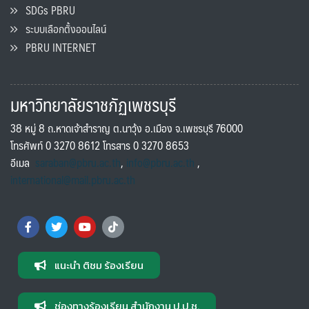
SDGs PBRU
ระบบเลือกตั้งออนไลน์
PBRU INTERNET
มหาวิทยาลัยราชภัฏเพชรบุรี
38 หมู่ 8 ถ.หาดเจ้าสำราญ ต.นาวุ้ง อ.เมือง จ.เพชรบุรี 76000
โทรศัพท์ 0 3270 8612 โทรสาร 0 3270 8653
อีเมล
saraban@pbru.ac.th
,
info@pbru.ac.th
,
international@mail.pbru.ac.th
แนะนำ ติชม ร้องเรียน
ช่องทางร้องเรียน สำนักงาน ป.ป.ช.