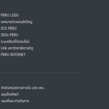
PBRU LOGO
ดหมายข่าวดอนขังใหญ่
SCD PBRU
SDGs PBRU
ะบบเลือกตั้งออนไลน์
ink มหาวิทยาลัยราชภัฏ
BRU INTERNET
ิดต่อหน่วยงานภายใน มรภ.พบ.
มุดโทรศัพท์
ผนที่และการเดินทาง