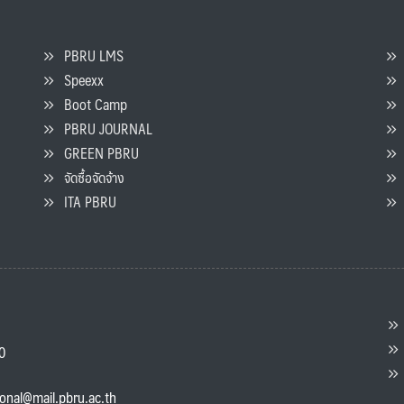
PBRU LMS
Speexx
จ
Boot Camp
PBRU JOURNAL
GREEN PBRU
ร
จัดซื้อจัดจ้าง
L
ITA PBRU
P
ต
ส
00
แ
ional@mail.pbru.ac.th