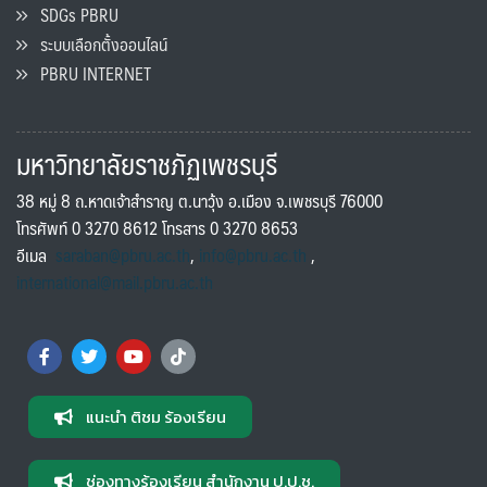
SDGs PBRU
ระบบเลือกตั้งออนไลน์
PBRU INTERNET
มหาวิทยาลัยราชภัฏเพชรบุรี
38 หมู่ 8 ถ.หาดเจ้าสำราญ ต.นาวุ้ง อ.เมือง จ.เพชรบุรี 76000
โทรศัพท์ 0 3270 8612 โทรสาร 0 3270 8653
อีเมล
saraban@pbru.ac.th
,
info@pbru.ac.th
,
international@mail.pbru.ac.th
แนะนำ ติชม ร้องเรียน
ช่องทางร้องเรียน สำนักงาน ป.ป.ช.