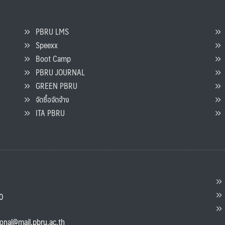
PBRU LMS
Speexx
จ
Boot Camp
PBRU JOURNAL
GREEN PBRU
ร
จัดซื้อจัดจ้าง
L
ITA PBRU
P
ต
ส
00
แ
ional@mail.pbru.ac.th