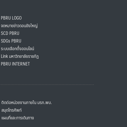
PBRU LOGO
ดหมายข่าวดอนขังใหญ่
SCD PBRU
SDGs PBRU
ะบบเลือกตั้งออนไลน์
ink มหาวิทยาลัยราชภัฏ
BRU INTERNET
ิดต่อหน่วยงานภายใน มรภ.พบ.
มุดโทรศัพท์
ผนที่และการเดินทาง