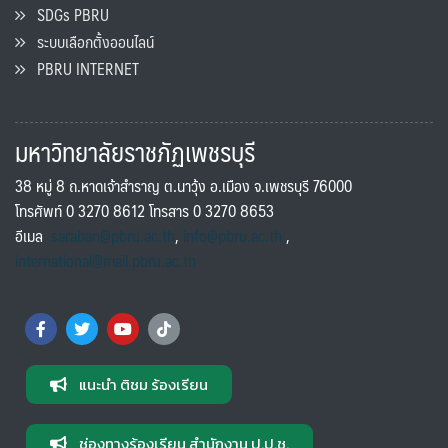
SDGs PBRU
ระบบเลือกตั้งออนไลน์
PBRU INTERNET
มหาวิทยาลัยราชภัฏเพชรบุรี
38 หมู่ 8 ถ.หาดเจ้าสำราญ ต.นาวุ้ง อ.เมือง จ.เพชรบุรี 76000
โทรศัพท์ 0 3270 8612 โทรสาร 0 3270 8653
อีเมล
saraban@pbru.ac.th
,
info@pbru.ac.th
,
international@mail.pbru.ac.th
แนะนำ ติชม ร้องเรียน
ช่องทางร้องเรียน สำนักงาน ป.ป.ช.