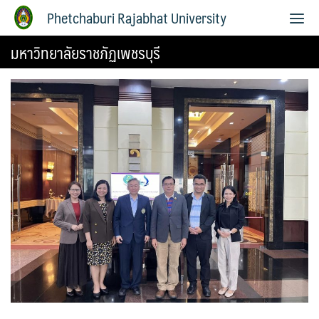
Phetchaburi Rajabhat University
มหาวิทยาลัยราชภัฏเพชรบุรี