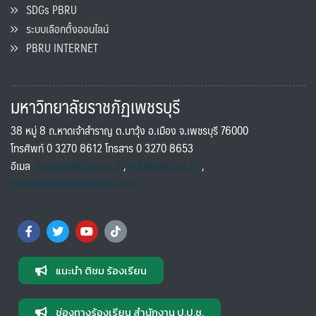
SDGs PBRU
ระบบเลือกตั้งออนไลน์
PBRU INTERNET
มหาวิทยาลัยราชภัฏเพชรบุรี
38 หมู่ 8 ถ.หาดเจ้าสำราญ ต.นาวุ้ง อ.เมือง จ.เพชรบุรี 76000
โทรศัพท์ 0 3270 8612 โทรสาร 0 3270 8653
อีเมล
saraban@pbru.ac.th
,
info@pbru.ac.th
,
international@mail.pbru.ac.th
แนะนำ ติชม ร้องเรียน
ช่องทางร้องเรียน สำนักงาน ป.ป.ช.