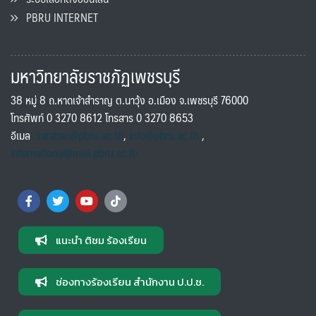
PBRU INTERNET
มหาวิทยาลัยราชภัฏเพชรบุรี
38 หมู่ 8 ถ.หาดเจ้าสำราญ ต.นาวุ้ง อ.เมือง จ.เพชรบุรี 76000
โทรศัพท์ 0 3270 8612 โทรสาร 0 3270 8653
อีเมล
saraban@pbru.ac.th
,
info@pbru.ac.th
,
international@mail.pbru.ac.th
แนะนำ ติชม ร้องเรียน
ช่องทางร้องเรียน สำนักงาน ป.ป.ช.