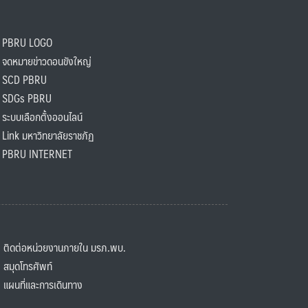
PBRU LOGO
ดหมายข่าวดอนขังใหญ่
SCD PBRU
SDGs PBRU
ะบบเลือกตั้งออนไลน์
ink มหาวิทยาลัยราชภัฏ
BRU INTERNET
ิดต่อหน่วยงานภายใน มรภ.พบ.
มุดโทรศัพท์
ผนที่และการเดินทาง