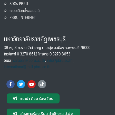
SDGs PBRU
ระบบเลือกตั้งออนไลน์
PBRU INTERNET
มหาวิทยาลัยราชภัฏเพชรบุรี
38 หมู่ 8 ถ.หาดเจ้าสำราญ ต.นาวุ้ง อ.เมือง จ.เพชรบุรี 76000
โทรศัพท์ 0 3270 8612 โทรสาร 0 3270 8653
อีเมล
saraban@pbru.ac.th
,
info@pbru.ac.th
,
international@mail.pbru.ac.th
แนะนำ ติชม ร้องเรียน
ช่องทางร้องเรียน สำนักงาน ป.ป.ช.