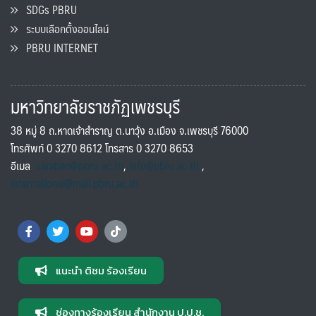
SDGs PBRU
ระบบเลือกตั้งออนไลน์
PBRU INTERNET
มหาวิทยาลัยราชภัฏเพชรบุรี
38 หมู่ 8 ถ.หาดเจ้าสำราญ ต.นาวุ้ง อ.เมือง จ.เพชรบุรี 76000
โทรศัพท์ 0 3270 8612 โทรสาร 0 3270 8653
อีเมล
saraban@pbru.ac.th
,
info@pbru.ac.th
,
international@mail.pbru.ac.th
แนะนำ ติชม ร้องเรียน
ช่องทางร้องเรียน สำนักงาน ป.ป.ช.