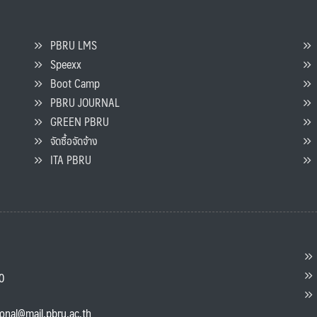
PBRU LMS
Speexx
จ
Boot Camp
PBRU JOURNAL
GREEN PBRU
ร
จัดซื้อจัดจ้าง
L
ITA PBRU
P
ต
ส
00
แ
ional@mail.pbru.ac.th