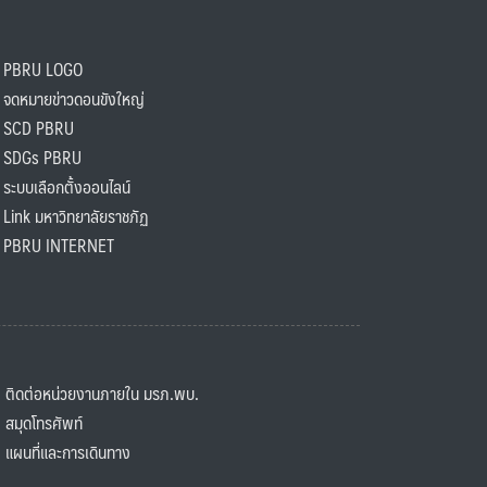
PBRU LOGO
ดหมายข่าวดอนขังใหญ่
SCD PBRU
SDGs PBRU
ะบบเลือกตั้งออนไลน์
ink มหาวิทยาลัยราชภัฏ
BRU INTERNET
ิดต่อหน่วยงานภายใน มรภ.พบ.
มุดโทรศัพท์
ผนที่และการเดินทาง