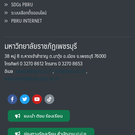
SDGs PBRU
ระบบเลือกตั้งออนไลน์
PBRU INTERNET
มหาวิทยาลัยราชภัฏเพชรบุรี
38 หมู่ 8 ถ.หาดเจ้าสำราญ ต.นาวุ้ง อ.เมือง จ.เพชรบุรี 76000
โทรศัพท์ 0 3270 8612 โทรสาร 0 3270 8653
อีเมล
saraban@pbru.ac.th
,
info@pbru.ac.th
,
international@mail.pbru.ac.th
แนะนำ ติชม ร้องเรียน
ช่องทางร้องเรียน สำนักงาน ป.ป.ช.