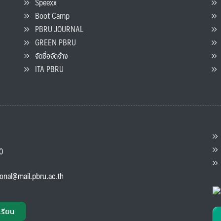
Speexx
จ
Boot Camp
PBRU JOURNAL
GREEN PBRU
ร
จัดซื้อจัดจ้าง
L
ITA PBRU
P
ต
ส
00
แ
ional@mail.pbru.ac.th
เรียน