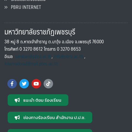
PBRU INTERNET
มหาวิทยาลัยราชภัฏเพชรบุรี
38 หมู่ 8 ถ.หาดเจ้าสำราญ ต.นาวุ้ง อ.เมือง จ.เพชรบุรี 76000
โทรศัพท์ 0 3270 8612 โทรสาร 0 3270 8653
อีเมล
saraban@pbru.ac.th
,
info@pbru.ac.th
,
international@mail.pbru.ac.th
แนะนำ ติชม ร้องเรียน
ช่องทางร้องเรียน สำนักงาน ป.ป.ช.