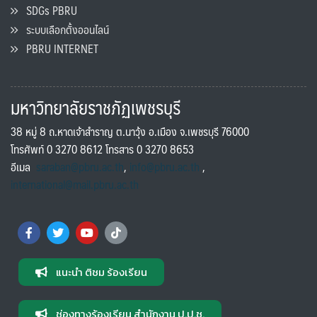
SDGs PBRU
ระบบเลือกตั้งออนไลน์
PBRU INTERNET
มหาวิทยาลัยราชภัฏเพชรบุรี
38 หมู่ 8 ถ.หาดเจ้าสำราญ ต.นาวุ้ง อ.เมือง จ.เพชรบุรี 76000
โทรศัพท์ 0 3270 8612 โทรสาร 0 3270 8653
อีเมล
saraban@pbru.ac.th
,
info@pbru.ac.th
,
international@mail.pbru.ac.th
แนะนำ ติชม ร้องเรียน
ช่องทางร้องเรียน สำนักงาน ป.ป.ช.