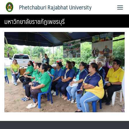
Phetchaburi Rajabhat University
มหาวิทยาลัยราชภัฏเพชรบุรี