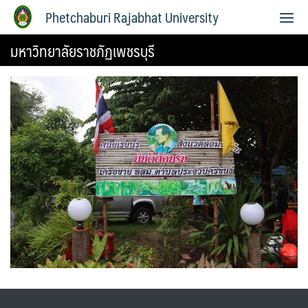
Phetchaburi Rajabhat University
มหาวิทยาลัยราชภัฏเพชรบุรี