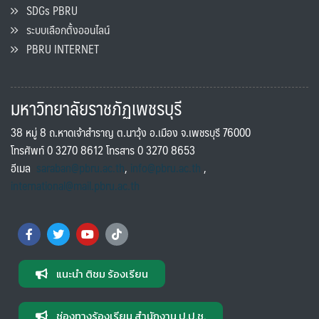
SDGs PBRU
ระบบเลือกตั้งออนไลน์
PBRU INTERNET
มหาวิทยาลัยราชภัฏเพชรบุรี
38 หมู่ 8 ถ.หาดเจ้าสำราญ ต.นาวุ้ง อ.เมือง จ.เพชรบุรี 76000
โทรศัพท์ 0 3270 8612 โทรสาร 0 3270 8653
อีเมล
saraban@pbru.ac.th
,
info@pbru.ac.th
,
international@mail.pbru.ac.th
แนะนำ ติชม ร้องเรียน
ช่องทางร้องเรียน สำนักงาน ป.ป.ช.