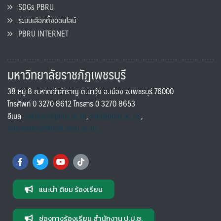
SDGs PBRU
ระบบเลือกตั้งออนไลน์
PBRU INTERNET
มหาวิทยาลัยราชภัฏเพชรบุรี
38 หมู่ 8 ถ.หาดเจ้าสำราญ ต.นาวุ้ง อ.เมือง จ.เพชรบุรี 76000
โทรศัพท์ 0 3270 8612 โทรสาร 0 3270 8653
อีเมล
saraban@pbru.ac.th
,
info@pbru.ac.th
,
international@mail.pbru.ac.th
แนะนำ ติชม ร้องเรียน
ช่องทางร้องเรียน สำนักงาน ป.ป.ช.