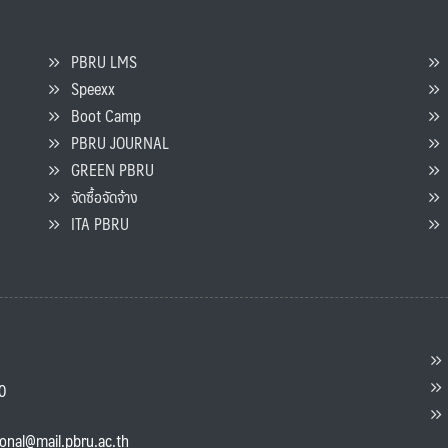
PBRU LMS
Speexx
จ
Boot Camp
PBRU JOURNAL
GREEN PBRU
ร
จัดซื้อจัดจ้าง
L
ITA PBRU
P
ต
ส
00
แ
ional@mail.pbru.ac.th