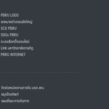
PBRU LOGO
ดหมายข่าวดอนขังใหญ่
SCD PBRU
SDGs PBRU
ะบบเลือกตั้งออนไลน์
ink มหาวิทยาลัยราชภัฏ
BRU INTERNET
ิดต่อหน่วยงานภายใน มรภ.พบ.
มุดโทรศัพท์
ผนที่และการเดินทาง