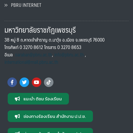
PBRU INTERNET
มหาวิทยาลัยราชภัฏเพชรบุรี
38 หมู่ 8 ถ.หาดเจ้าสำราญ ต.นาวุ้ง อ.เมือง จ.เพชรบุรี 76000
โทรศัพท์ 0 3270 8612 โทรสาร 0 3270 8653
อีเมล
saraban@pbru.ac.th
,
info@pbru.ac.th
,
international@mail.pbru.ac.th
แนะนำ ติชม ร้องเรียน
ช่องทางร้องเรียน สำนักงาน ป.ป.ช.