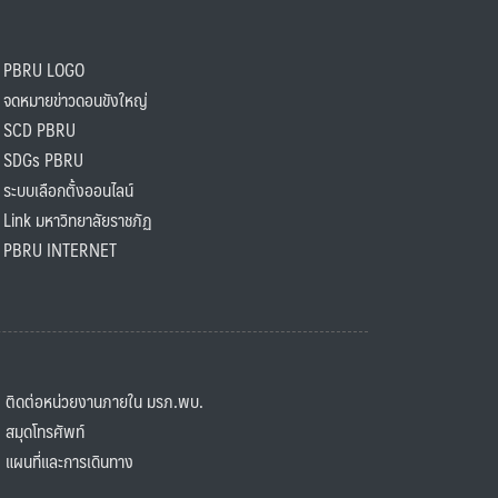
PBRU LOGO
ดหมายข่าวดอนขังใหญ่
SCD PBRU
SDGs PBRU
ะบบเลือกตั้งออนไลน์
ink มหาวิทยาลัยราชภัฏ
BRU INTERNET
ิดต่อหน่วยงานภายใน มรภ.พบ.
มุดโทรศัพท์
ผนที่และการเดินทาง