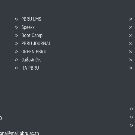
PBRU LMS
Speexx
จ
Boot Camp
PBRU JOURNAL
GREEN PBRU
ร
จัดซื้อจัดจ้าง
L
ITA PBRU
P
ต
ส
00
แ
ional@mail.pbru.ac.th