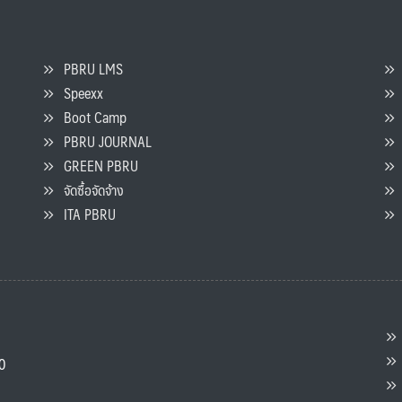
PBRU LMS
Speexx
จ
Boot Camp
PBRU JOURNAL
GREEN PBRU
ร
จัดซื้อจัดจ้าง
L
ITA PBRU
P
ต
ส
00
แ