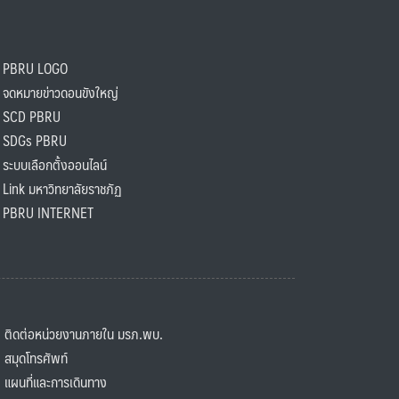
PBRU LOGO
ดหมายข่าวดอนขังใหญ่
SCD PBRU
SDGs PBRU
ะบบเลือกตั้งออนไลน์
ink มหาวิทยาลัยราชภัฏ
BRU INTERNET
ิดต่อหน่วยงานภายใน มรภ.พบ.
มุดโทรศัพท์
ผนที่และการเดินทาง