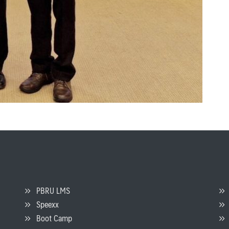
PBRU LMS
Speexx
จ
Boot Camp