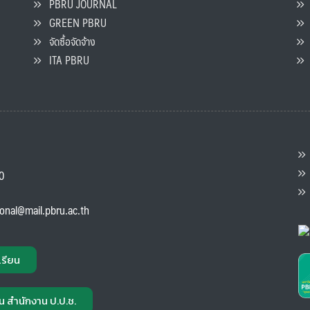
PBRU JOURNAL
GREEN PBRU
ร
จัดซื้อจัดจ้าง
L
ITA PBRU
P
ต
ส
00
แ
ional@mail.pbru.ac.th
เรียน
น สำนักงาน ป.ป.ช.