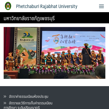
Phetchaburi Rajabhat University
มหาวิทยาลัยราชภัฏเพชรบุรี
อัตราค่าธรรมเนียมห้องประชุม
อัตราและวิธีการเก็บค่าธรรมเนียน
การศึกษา ระดับปริญญาตรี