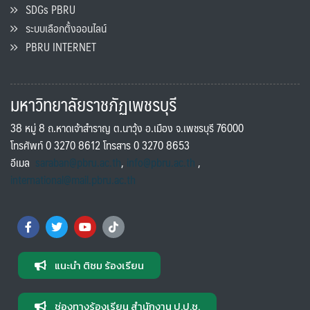
SDGs PBRU
ระบบเลือกตั้งออนไลน์
PBRU INTERNET
มหาวิทยาลัยราชภัฏเพชรบุรี
38 หมู่ 8 ถ.หาดเจ้าสำราญ ต.นาวุ้ง อ.เมือง จ.เพชรบุรี 76000
โทรศัพท์ 0 3270 8612 โทรสาร 0 3270 8653
อีเมล
saraban@pbru.ac.th
,
info@pbru.ac.th
,
international@mail.pbru.ac.th
แนะนำ ติชม ร้องเรียน
ช่องทางร้องเรียน สำนักงาน ป.ป.ช.