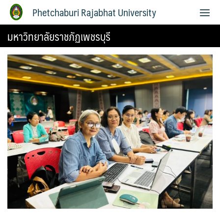
Phetchaburi Rajabhat University
มหาวิทยาลัยราชภัฏเพชรบุรี