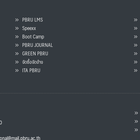
PBRU LMS
Speexx
จ
Boot Camp
PBRU JOURNAL
GREEN PBRU
ร
จัดซื้อจัดจ้าง
L
ITA PBRU
P
ต
ส
00
แ
ional@mail.pbru.ac.th