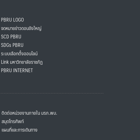
PBRU LOGO
ดหมายข่าวดอนขังใหญ่
SCD PBRU
SDGs PBRU
ะบบเลือกตั้งออนไลน์
ink มหาวิทยาลัยราชภัฏ
BRU INTERNET
ิดต่อหน่วยงานภายใน มรภ.พบ.
มุดโทรศัพท์
ผนที่และการเดินทาง