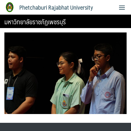
Phetchaburi Rajabhat University
มหาวิทยาลัยราชภัฏเพชรบุรี