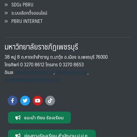
SDGs PBRU
ระบบเลือกตั้งออนไลน์
PBRU INTERNET
มหาวิทยาลัยราชภัฏเพชรบุรี
38 หมู่ 8 ถ.หาดเจ้าสำราญ ต.นาวุ้ง อ.เมือง จ.เพชรบุรี 76000
โทรศัพท์ 0 3270 8612 โทรสาร 0 3270 8653
อีเมล
saraban@pbru.ac.th
,
info@pbru.ac.th
,
international@mail.pbru.ac.th
แนะนำ ติชม ร้องเรียน
ช่องทางร้องเรียน สำนักงาน ป.ป.ช.